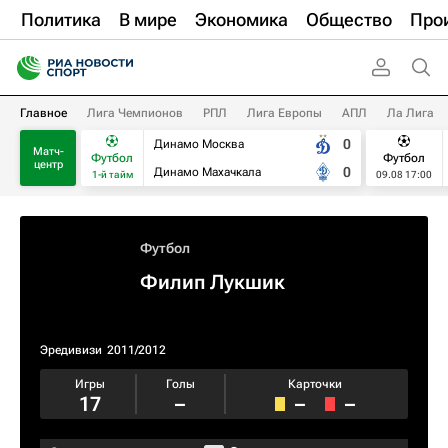
Политика
В мире
Экономика
Общество
Про
Главное
Лига Чемпионов
РПЛ
Лига Европы
АПЛ
Ла Лига
0
Динамо Москва
Матч-
Футбол
Футбол
центр
0
Динамо Махачкала
1-й тайм
09.08 17:00
Футбол
Филип Лукшик
Эредивизи
2011/2012
Игры
Голы
Карточки
17
–
–
–