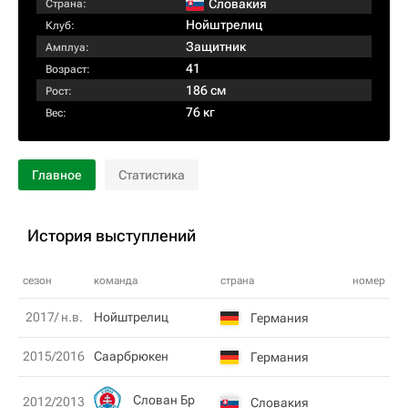
Словакия
Страна:
Нойштрелиц
Клуб:
Защитник
Амплуа:
41
Возраст:
186 см
Рост:
76 кг
Вес:
Главное
Статистика
История выступлений
сезон
команда
страна
номер
2017/ н.в.
Нойштрелиц
Германия
2015/2016
Саарбрюкен
Германия
Слован Бр
2012/2013
Словакия