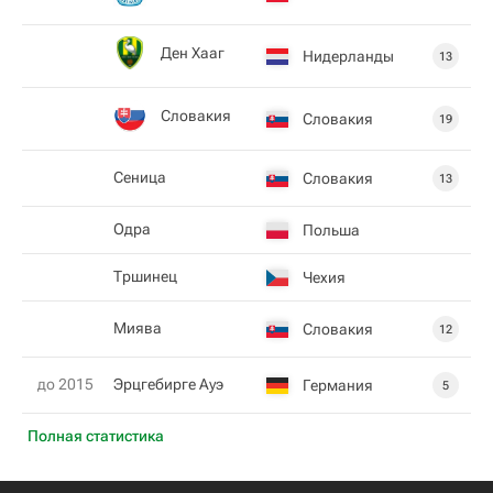
Ден Хааг
Нидерланды
13
Словакия
Словакия
19
Сеница
Словакия
13
Одра
Польша
Тршинец
Чехия
Миява
Словакия
12
до 2015
Эрцгебирге Ауэ
Германия
5
Полная статистика