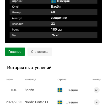
Швеция
Страна:
Васби
Клуб:
68
Номер:
Защитник
Амплуа:
33
Возраст:
180 см
Рост:
76 кг
Вес:
Главное
Статистика
История выступлений
сезон
команда
страна
номер
н.в.
Васби
Швеция
68
2024/2025
Nordic United FC
Швеция
4