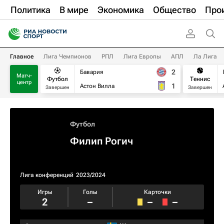
Политика
В мире
Экономика
Общество
Про
Главное
Лига Чемпионов
РПЛ
Лига Европы
АПЛ
Ла Лига
2
Бавария
Матч-
Футбол
Теннис
центр
1
Астон Вилла
Завершен
Завершен
Футбол
Филип Рогич
Лига конференций
2023/2024
Игры
Голы
Карточки
2
–
–
–