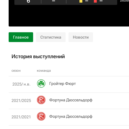
6
–
–
–
2020
Главное
Статистика
Новости
История выступлений
сезон
команда
Гройтер Фюрт
2025/ н.в.
Фортуна Дюссельдорф
2021/2025
Фортуна Дюссельдорф
2021/2021