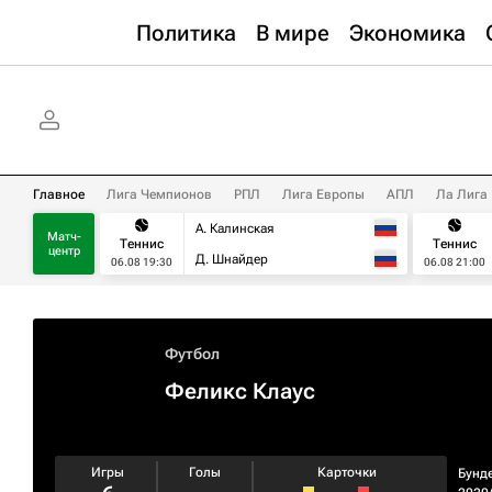
Политика
В мире
Экономика
Главное
Лига Чемпионов
РПЛ
Лига Европы
АПЛ
Ла Лига
А. Калинская
Матч-
Теннис
Теннис
центр
Д. Шнайдер
06.08 19:30
06.08 21:00
Футбол
Феликс Клаус
Игры
Голы
Карточки
Бунд