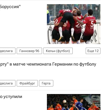
т
Юлиан Корб
Никлас Фюллькруг
Боруссия"
"
ндеслига
Ганновер 96
Кельн (футбол)
Еще
12
сия (Дортмунд)
Байер 04
ерту" в матче чемпионата Германии по футболу
Хоффенхайм
Дан-Аксель Загаду
 Ярмоленко
ндеслига
Фрайбург
Герта
о уступили