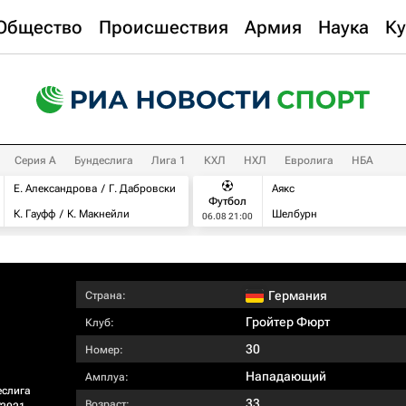
Общество
Происшествия
Армия
Наука
Ку
Серия А
Бундеслига
Лига 1
КХЛ
НХЛ
Евролига
НБА
Е. Александрова
Г. Дабровски
Аякс
Футбол
К. Гауфф
К. Макнейли
Шелбурн
06.08 21:00
Германия
Страна:
Гройтер Фюрт
Клуб:
30
Номер:
Нападающий
Амплуа:
еслига
33
Возраст: