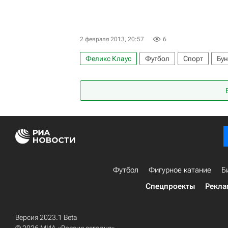
2 февраля 2013, 20:57
6
Феликс Клаус
Футбол
Спорт
Бу
Фрайбург
Шальке 04
Бавария
В
Хоффенхайм
Штутгарт
Никола Джу
Футбол
Фигурное катание
Б
Спецпроекты
Рекла
Версия 2023.1 Beta