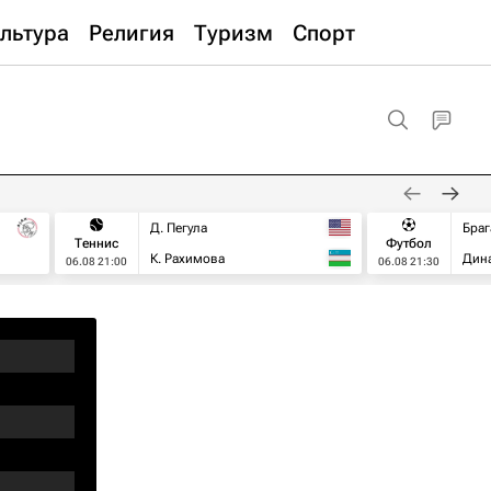
льтура
Религия
Туризм
Спорт
Д. Пегула
Браг
Теннис
Футбол
К. Рахимова
Дин
06.08 21:00
06.08 21:30