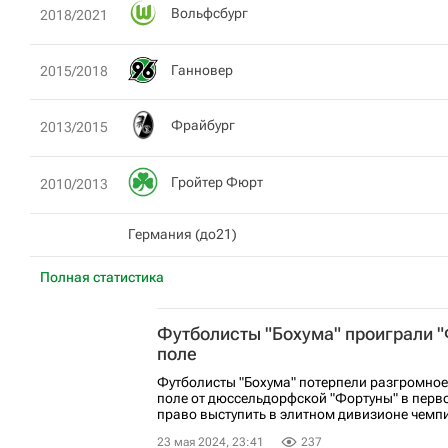
Вольфсбург
2018/2021
Ганновер
2015/2018
Фрайбург
2013/2015
Гройтер Фюрт
2010/2013
Германия (до21)
Полная статистика
Футболисты "Бохума" проиграли "
поле
Футболисты "Бохума" потерпели разгромное
поле от дюссельдорфской "Фортуны" в перв
право выступить в элитном дивизионе чемпи
23 мая 2024, 23:41
237