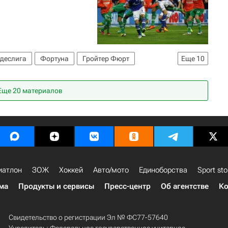
ндеслига
Фортуна
Гройтер Фюрт
Еще
10
ольфсбург
Аугсбург
Майнц 05
рджич
Мишел Бастос
Еще 20 материалов
иатлон
ЗОЖ
Хоккей
Авто/мото
Единоборства
Sport sto
ма
Продукты и сервисы
Пресс-центр
Об агентстве
Ко
Свидетельство о регистрации Эл № ФС77-57640