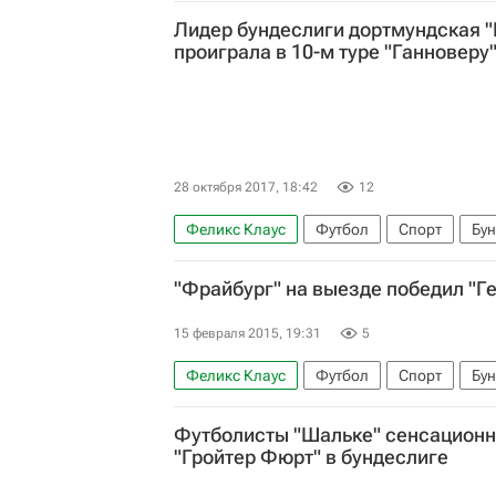
Леон Бэйли
Ила Бебу
Юлиан Бранд
Лидер бундеслиги дортмундская "
Адмир Мехмеди
проиграла в 10-м туре "Ганноверу
28 октября 2017, 18:42
12
Феликс Клаус
Футбол
Спорт
Бу
Гамбург
Шальке 04
Герта
Борус
"Фрайбург" на выезде победил "Г
Боруссия (Мёнхенгладбах)
Вольфсбург
Ила Бебу
Жонатас де Жезус
Андрей
15 февраля 2015, 19:31
5
Феликс Клаус
Футбол
Спорт
Бу
Футболисты "Шальке" сенсационн
"Гройтер Фюрт" в бундеслиге