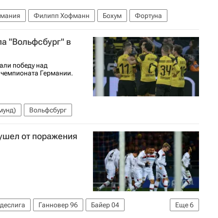
рмания
Филипп Хофманн
Бохум
Фортуна
а "Вольфсбург" в
али победу над
а чемпионата Германии.
мунд)
Вольфсбург
 ушел от поражения
ндеслига
Ганновер 96
Байер 04
Еще
6