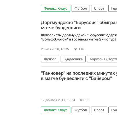
Феликс Клаус
Футбол
Спорт
Ге
Дортмундская "Боруссия" обыграл
матче бундеслиги
Футболисты дортмундской "Боруссии" одерж
"Вольфсбургом" в гостевом матче 27-го тур
23 мая 2020, 18:35
116
Футбол
Бундеслига
Боруссия (Дорт
"Ганновер" на последних минутах
в матче бундеслиги с "Байером"
17 декабря 2017, 19:54
18
Феликс Клаус
Футбол
Спорт
Бу