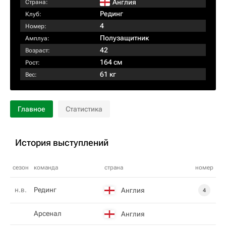
Англия
Страна:
Рединг
Клуб:
4
Номер:
Полузащитник
Амплуа:
42
Возраст:
164 см
Рост:
61 кг
Вес:
Главное
Статистика
История выступлений
сезон
команда
страна
номер
н.в.
Рединг
Англия
4
Арсенал
Англия