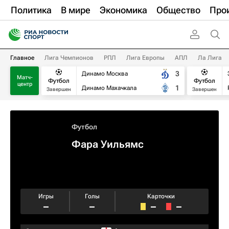
Политика
В мире
Экономика
Общество
Про
Главное
Лига Чемпионов
РПЛ
Лига Европы
АПЛ
Ла Лига
3
Динамо Москва
Матч-
Футбол
Футбол
центр
1
Динамо Махачкала
Завершен
Завершен
Футбол
Фара Уильямс
Игры
Голы
Карточки
–
–
–
–