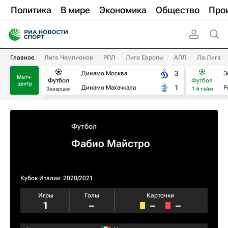
Политика
В мире
Экономика
Общество
Про
Главное
Лига Чемпионов
РПЛ
Лига Европы
АПЛ
Ла Лига
3
Динамо Москва
З
Матч-
Футбол
Футбол
центр
1
Динамо Махачкала
Р
Завершен
1-й тайм
Футбол
Фабио Майстро
Кубок Италии
2020/2021
Игры
Голы
Карточки
1
–
–
–