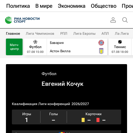
Политика
В мире
Экономика
Общество
Про
Главное
Лига Чемпионов
РПЛ
Лига Европы
АПЛ
Ла Лига
Бавария
Матч-
Футбол
Теннис
центр
Астон Вилла
07.08 15:00
07.08 18:00
Футбол
Евгений Кочук
Квалификация Лиги конференций
2026/2027
Игры
Голы
Карточки
1
–
–
–