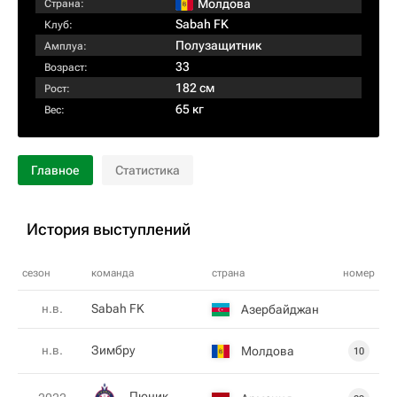
Молдова
Страна:
Sabah FK
Клуб:
Полузащитник
Амплуа:
33
Возраст:
182 см
Рост:
65 кг
Вес:
Главное
Статистика
История выступлений
сезон
команда
страна
номер
н.в.
Sabah FK
Азербайджан
н.в.
Зимбру
Молдова
10
Пюник