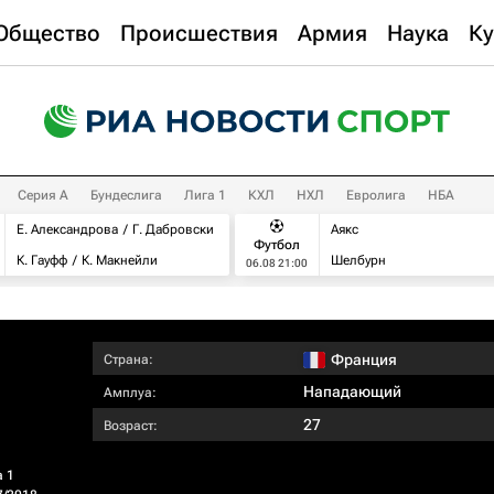
Общество
Происшествия
Армия
Наука
Ку
Серия А
Бундеслига
Лига 1
КХЛ
НХЛ
Евролига
НБА
Е. Александрова
Г. Дабровски
Аякс
Футбол
К. Гауфф
К. Макнейли
Шелбурн
06.08 21:00
Франция
Страна:
Нападающий
Амплуа:
27
Возраст:
а 1