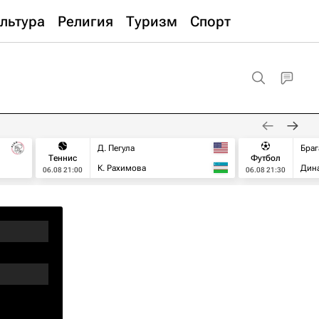
льтура
Религия
Туризм
Спорт
Д. Пегула
Браг
Теннис
Футбол
К. Рахимова
Дин
06.08 21:00
06.08 21:30