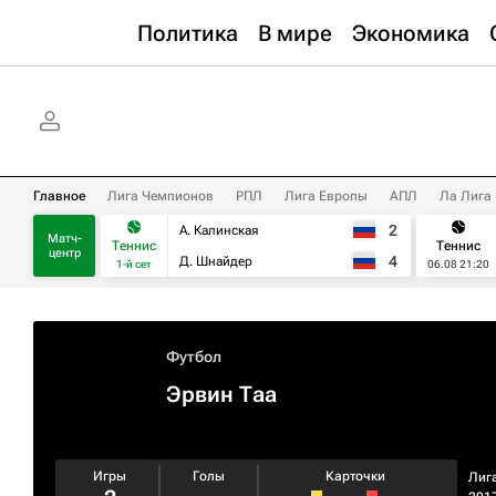
Политика
В мире
Экономика
Главное
Лига Чемпионов
РПЛ
Лига Европы
АПЛ
Ла Лига
2
А. Калинская
Матч-
Теннис
Теннис
центр
4
Д. Шнайдер
1-й сет
06.08 21:20
Футбол
Эрвин Таа
Игры
Голы
Карточки
Лиг