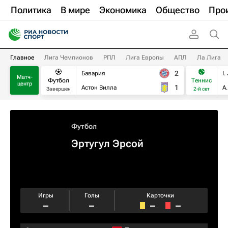
Политика
В мире
Экономика
Общество
Про
Главное
Лига Чемпионов
РПЛ
Лига Европы
АПЛ
Ла Лига
2
Бавария
I.
Матч-
Футбол
Теннис
центр
1
Астон Вилла
А
Завершен
2-й сет
Футбол
Эртугул Эрсой
Игры
Голы
Карточки
–
–
–
–