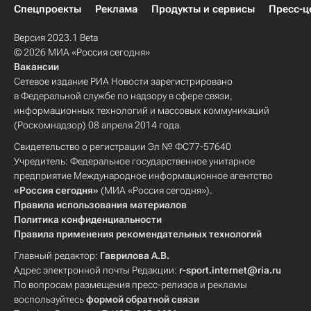
Спецпроекты
Реклама
Продукты и сервисы
Пресс-ц
Версия 2023.1 Beta
© 2026 МИА «Россия сегодня»
Вакансии
Сетевое издание РИА Новости зарегистрировано
в Федеральной службе по надзору в сфере связи,
информационных технологий и массовых коммуникаций
(Роскомнадзор) 08 апреля 2014 года.
Свидетельство о регистрации Эл № ФС77-57640
Учредитель: Федеральное государственное унитарное
предприятие Международное информационное агентство
«Россия сегодня»
(МИА «Россия сегодня»).
Правила использования материалов
Политика конфиденциальности
Правила применения рекомендательных технологий
Главный редактор:
Гаврилова А.В.
Адрес электронной почты Редакции:
r-sport.internet@ria.ru
По вопросам размещения пресс-релизов и рекламы
воспользуйтесь
формой обратной связи