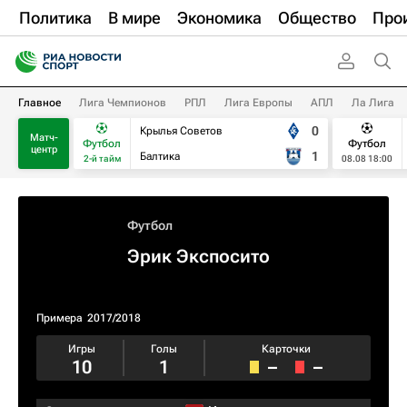
Политика
В мире
Экономика
Общество
Про
Главное
Лига Чемпионов
РПЛ
Лига Европы
АПЛ
Ла Лига
0
Крылья Советов
Матч-
Футбол
Футбол
центр
1
Балтика
2-й тайм
08.08 18:00
Футбол
Эрик Экспосито
Примера
2017/2018
Игры
Голы
Карточки
10
1
–
–