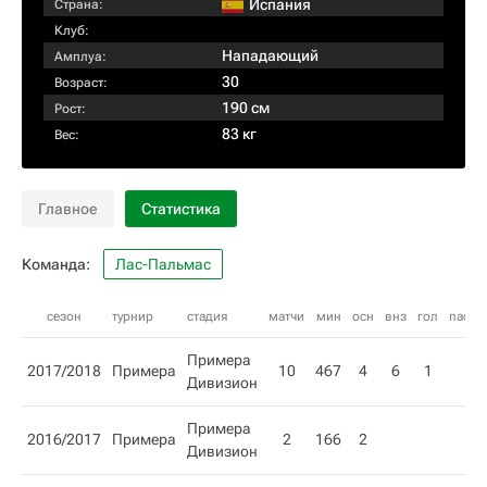
Испания
Страна:
Клуб:
Нападающий
Амплуа:
30
Возраст:
190 см
Рост:
83 кг
Вес:
Главное
Статистика
Команда:
Лас-Пальмас
сезон
турнир
стадия
матчи
мин
осн
внз
гол
пас
Примера
2017/2018
Примера
10
467
4
6
1
Дивизион
Примера
2016/2017
Примера
2
166
2
Дивизион