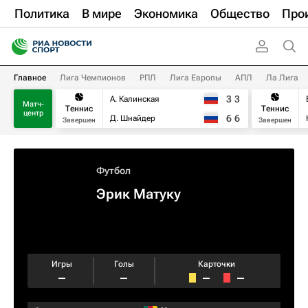
Политика
В мире
Экономика
Общество
Про
Главное
Лига Чемпионов
РПЛ
Лига Европы
АПЛ
Ла Лига
3
3
А. Калинская
Матч-
Теннис
Теннис
центр
6
6
Д. Шнайдер
Завершен
Завершен
Футбол
Эрик Матуку
Игры
Голы
Карточки
–
–
–
–