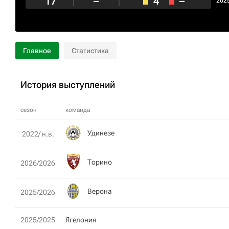
17
–
4
–
202
Главное
Статистика
История выступлений
сезон
команда
Удинезе
2022/ н.в.
Торино
2026/2026
Верона
2025/2026
2025/2025
Ягелония