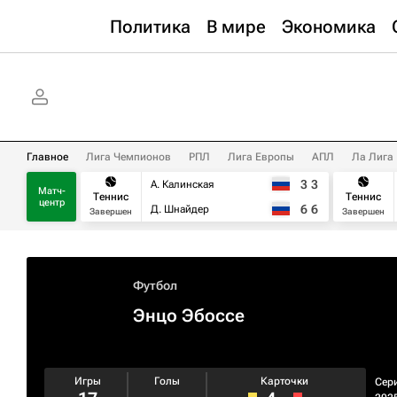
Политика
В мире
Экономика
Главное
Лига Чемпионов
РПЛ
Лига Европы
АПЛ
Ла Лига
3
3
А. Калинская
Матч-
Теннис
Теннис
центр
6
6
Д. Шнайдер
Завершен
Завершен
Футбол
Энцо Эбоссе
Игры
Голы
Карточки
Сер