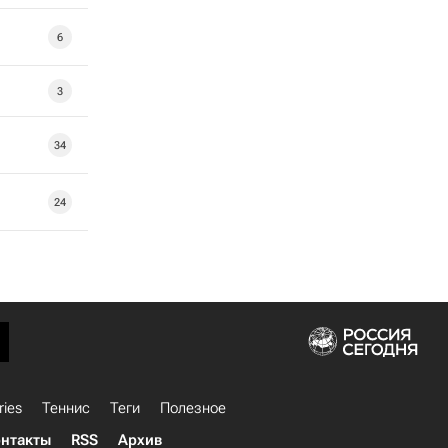
6
3
34
24
ries
Теннис
Теги
Полезное
нтакты
RSS
Архив