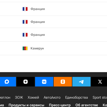
Франция
Франция
Франция
Камерун
иатлон
ЗОЖ
Хоккей
Авто/мото
Единоборства
Sport sto
ма
Продукты и сервисы
Пресс-центр
Об агентстве
Ко