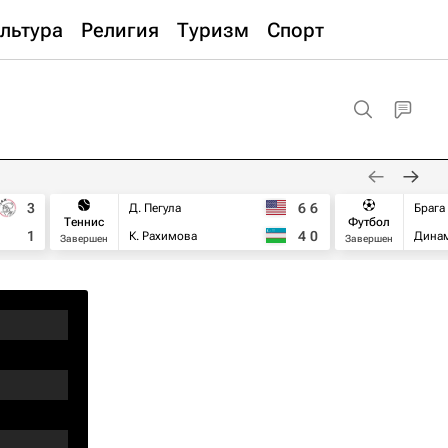
льтура
Религия
Туризм
Спорт
3
6
6
Д. Пегула
Брага
Теннис
Футбол
1
4
0
К. Рахимова
Дина
Завершен
Завершен