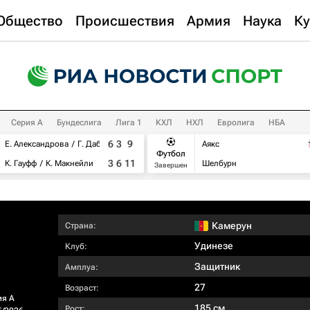
Общество
Происшествия
Армия
Наука
Ку
Серия А
Бундеслига
Лига 1
КХЛ
НХЛ
Евролига
НБА
6
3
9
Е. Александрова
Г. Дабровски
Аякс
Футбол
3
6
11
К. Гауфф
К. Макнейли
Шелбурн
Завершен
Камерун
Страна:
Удинезе
Клуб:
Защитник
Амплуа:
27
Возраст:
ия А
185 см
Рост: