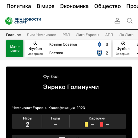
Политика
В мире
Экономика
Общество
Про
Главное
Лига Чемпионов
РПЛ
Лига Европы
АПЛ
Ла Лига
0
Крылья Советов
Матч-
Футбол
Футбол
центр
2
Балтика
Завершен
Завершен
Футбол
Энрико Голинуччи
Чемпионат Европы. Квалификация​
2023
Игры
Голы
Карточки
2
–
–
–