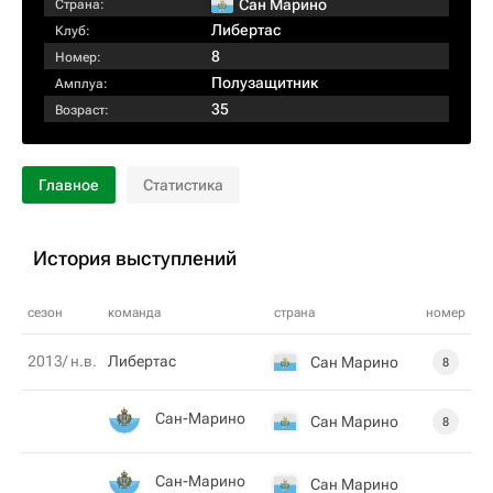
Сан Марино
Страна:
Либертас
Клуб:
8
Номер:
Полузащитник
Амплуа:
35
Возраст:
Главное
Статистика
История выступлений
сезон
команда
страна
номер
2013/ н.в.
Либертас
Сан Марино
8
Сан-Марино
Сан Марино
8
Сан-Марино
Сан Марино