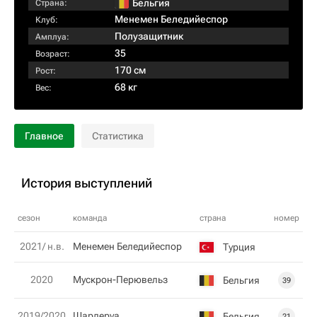
Бельгия
Страна:
Менемен Беледийеспор
Клуб:
Полузащитник
Амплуа:
35
Возраст:
170 см
Рост:
68 кг
Вес:
Главное
Статистика
История выступлений
сезон
команда
страна
номер
2021/ н.в.
Менемен Беледийеспор
Турция
2020
Мускрон-Перювельз
Бельгия
39
2019/2020
Шарлеруа
Бельгия
21