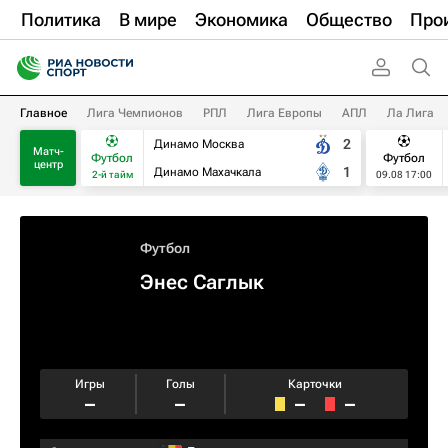
Политика
В мире
Экономика
Общество
Про
Главное
Лига Чемпионов
РПЛ
Лига Европы
АПЛ
Ла Лига
2
Динамо Москва
Матч-
Футбол
Футбол
центр
1
Динамо Махачкала
2-й тайм
09.08 17:00
Футбол
Энес Саглык
Игры
Голы
Карточки
–
–
–
–