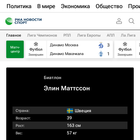
Политика
В мире
Экономика
Общество
Про
Главное
Лига Чемпионов
РПЛ
Лига Европы
АПЛ
Ла Лига
3
Динамо Москва
Матч-
Футбол
Футбол
центр
1
Динамо Махачкала
Завершен
Завершен
Биатлон
Элин Маттссон
Швеция
Страна:
39
Возраст:
163 см
Рост:
57 кг
Вес: