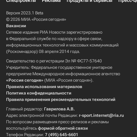
Спецпроекты
Реклама
Продукты и сервисы
Пресс-ц
Версия 2023.1 Beta
© 2026 МИА «Россия сегодня»
Вакансии
Сетевое издание РИА Новости зарегистрировано
в Федеральной службе по надзору в сфере связи,
информационных технологий и массовых коммуникаций
(Роскомнадзор) 08 апреля 2014 года.
Свидетельство о регистрации Эл № ФС77-57640
Учредитель: Федеральное государственное унитарное
предприятие Международное информационное агентство
«Россия сегодня»
(МИА «Россия сегодня»).
Правила использования материалов
Политика конфиденциальности
Правила применения рекомендательных технологий
Главный редактор:
Гаврилова А.В.
Адрес электронной почты Редакции:
r-sport.internet@ria.ru
По вопросам размещения пресс-релизов и рекламы
воспользуйтесь
формой обратной связи
Телефон Редакции:
7 (495) 645-6601