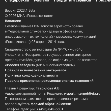
Спецпроекты
Реклама
Продукты и сервисы
Пресс-ц
Версия 2023.1 Beta
© 2026 МИА «Россия сегодня»
Вакансии
Сетевое издание РИА Новости зарегистрировано
в Федеральной службе по надзору в сфере связи,
информационных технологий и массовых коммуникаций
(Роскомнадзор) 08 апреля 2014 года.
Свидетельство о регистрации Эл № ФС77-57640
Учредитель: Федеральное государственное унитарное
предприятие Международное информационное агентство
«Россия сегодня»
(МИА «Россия сегодня»).
Правила использования материалов
Политика конфиденциальности
Правила применения рекомендательных технологий
Главный редактор:
Гаврилова А.В.
Адрес электронной почты Редакции:
r-sport.internet@ria.ru
По вопросам размещения пресс-релизов и рекламы
воспользуйтесь
формой обратной связи
Телефон Редакции:
7 (495) 645-6601