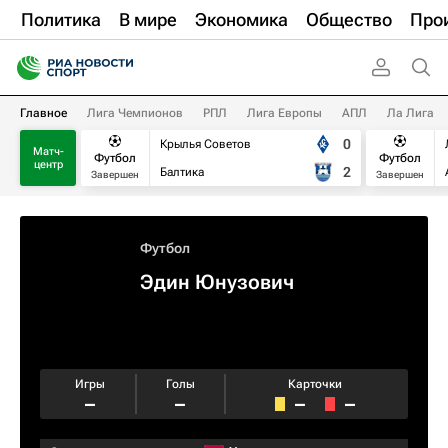
Политика
В мире
Экономика
Общество
Про
Главное
Лига Чемпионов
РПЛ
Лига Европы
АПЛ
Ла Лига
0
Крылья Советов
Матч-
Футбол
Футбол
центр
2
Балтика
Завершен
Завершен
Футбол
Эдин Юнузович
Игры
Голы
Карточки
–
–
–
–