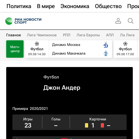
Политика
В мире
Экономика
Общество
Про
Главное
Лига Чемпионов
РПЛ
Лига Европы
АПЛ
Ла Лига
Динамо Москва
Матч-
Футбол
Футбол
центр
Динамо Махачкала
09.08 14:30
09.08 17:00
Футбол
Джон Андер
Примера
2020/2021
Игры
Голы
Карточки
23
–
1
–