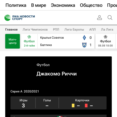
Политика
В мире
Экономика
Общество
Про
Главное
Лига Чемпионов
РПЛ
Лига Европы
АПЛ
Ла Лига
0
Крылья Советов
Матч-
Футбол
Футбол
центр
1
Балтика
2-й тайм
08.08 18:00
Футбол
Джакомо Риччи
Серия А
2020/2021
Игры
Голы
Карточки
3
–
–
–