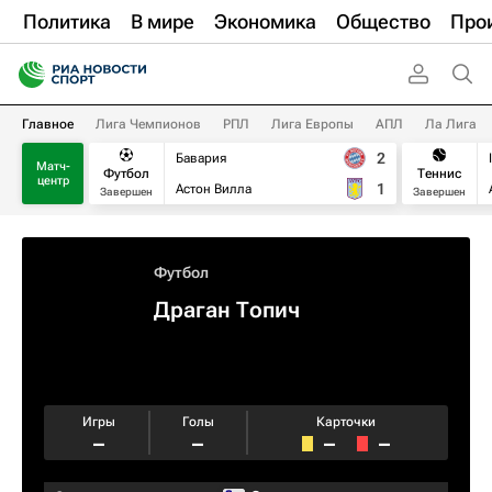
Политика
В мире
Экономика
Общество
Про
Главное
Лига Чемпионов
РПЛ
Лига Европы
АПЛ
Ла Лига
2
Бавария
Матч-
Футбол
Теннис
центр
1
Астон Вилла
Завершен
Завершен
Футбол
Драган Топич
Игры
Голы
Карточки
–
–
–
–