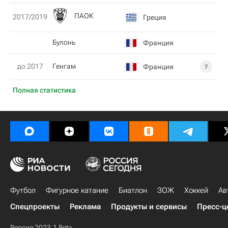
ПАОК
2017/2019
Греция
Булонь
Франция
до 2017
Генгам
Франция
7
Полная статистика
Футбол
Фигурное катание
Биатлон
ЗОЖ
Хоккей
Ав
Спецпроекты
Реклама
Продукты и сервисы
Пресс-ц
Версия 2023.1 Beta