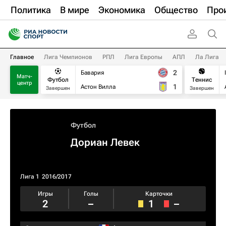
Политика
В мире
Экономика
Общество
Про
Главное
Лига Чемпионов
РПЛ
Лига Европы
АПЛ
Ла Лига
2
Бавария
Матч-
Футбол
Теннис
центр
1
Астон Вилла
Завершен
Завершен
Футбол
Дориан Левек
Лига 1
2016/2017
Игры
Голы
Карточки
2
–
1
–