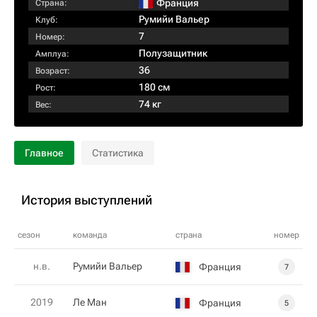
Франция
Страна:
Румийи Вальер
Клуб:
7
Номер:
Полузащитник
Амплуа:
36
Возраст:
180 см
Рост:
74 кг
Вес:
Главное
Статистика
История выступлений
сезон
команда
страна
номер
н.в.
Румийи Вальер
Франция
7
2019
Ле Ман
Франция
5