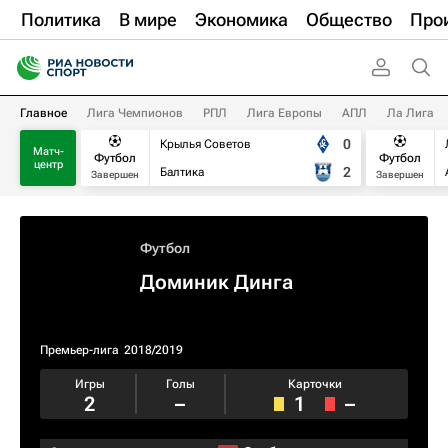
Политика
В мире
Экономика
Общество
Про
Главное
Лига Чемпионов
РПЛ
Лига Европы
АПЛ
Ла Лига
0
Крылья Советов
Матч-
Футбол
Футбол
центр
2
Балтика
Завершен
Завершен
Футбол
Доминик Динга
Премьер-лига
2018/2019
Игры
Голы
Карточки
2
–
1
–