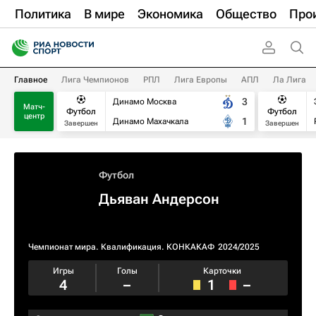
Политика
В мире
Экономика
Общество
Про
Главное
Лига Чемпионов
РПЛ
Лига Европы
АПЛ
Ла Лига
3
Динамо Москва
Матч-
Футбол
Футбол
центр
1
Динамо Махачкала
Завершен
Завершен
Футбол
Дьяван Андерсон
Чемпионат мира. Квалификация. КОНКАКАФ
2024/2025
Игры
Голы
Карточки
4
–
1
–