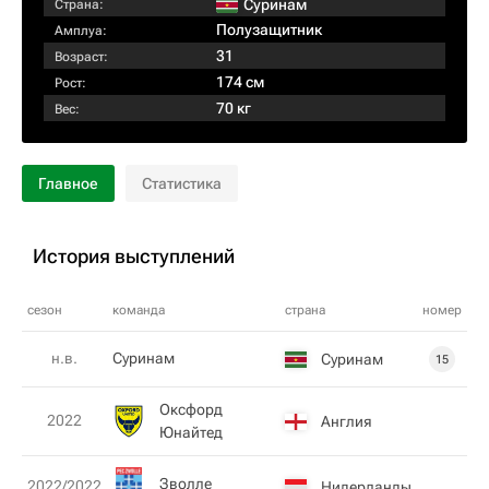
Суринам
Страна:
Полузащитник
Амплуа:
31
Возраст:
174 см
Рост:
70 кг
Вес:
Главное
Статистика
История выступлений
сезон
команда
страна
номер
н.в.
Суринам
Суринам
15
Оксфорд
2022
Англия
Юнайтед
Зволле
2022/2022
Нидерланды