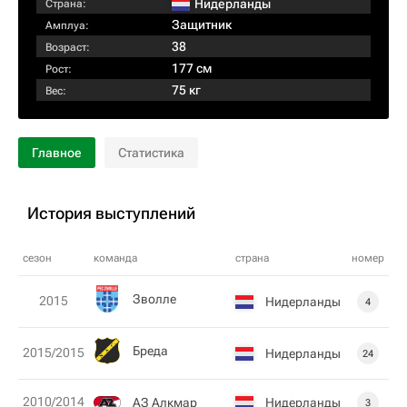
Нидерланды
Страна:
Защитник
Амплуа:
38
Возраст:
177 см
Рост:
75 кг
Вес:
Главное
Статистика
История выступлений
сезон
команда
страна
номер
Зволле
2015
Нидерланды
4
Бреда
2015/2015
Нидерланды
24
2010/2014
АЗ Алкмар
Нидерланды
3