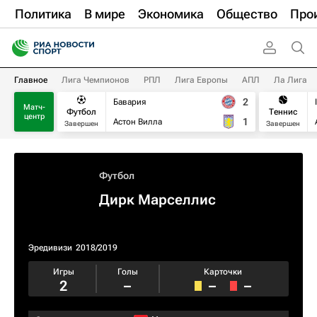
Политика
В мире
Экономика
Общество
Про
Главное
Лига Чемпионов
РПЛ
Лига Европы
АПЛ
Ла Лига
2
Бавария
Матч-
Футбол
Теннис
центр
1
Астон Вилла
Завершен
Завершен
Футбол
Дирк Марселлис
Эредивизи
2018/2019
Игры
Голы
Карточки
2
–
–
–