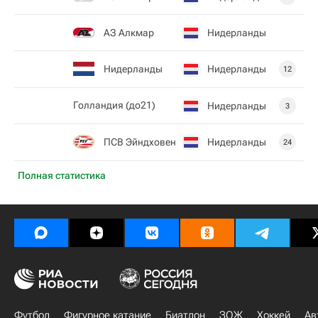
АЗ Алкмар
Нидерланды
Нидерланды
Нидерланды
12
Голландия (до21)
Нидерланды
3
ПСВ Эйндховен
Нидерланды
24
Полная статистика
Футбол
Фигурное катание
Биатлон
ЗОЖ
Хоккей
Ав