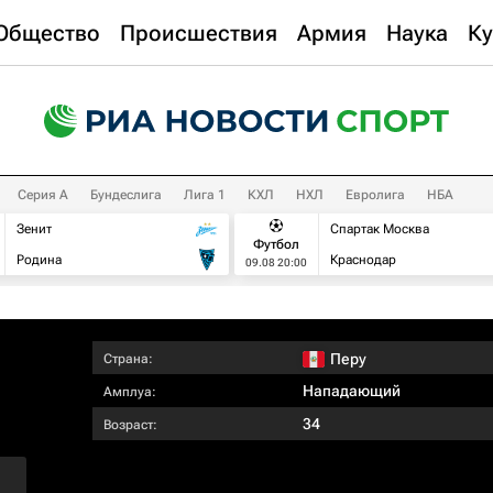
Общество
Происшествия
Армия
Наука
Ку
Серия А
Бундеслига
Лига 1
КХЛ
НХЛ
Евролига
НБА
Зенит
Спартак Москва
Футбол
Родина
Краснодар
09.08 20:00
Перу
Страна:
Нападающий
Амплуа:
34
Возраст: