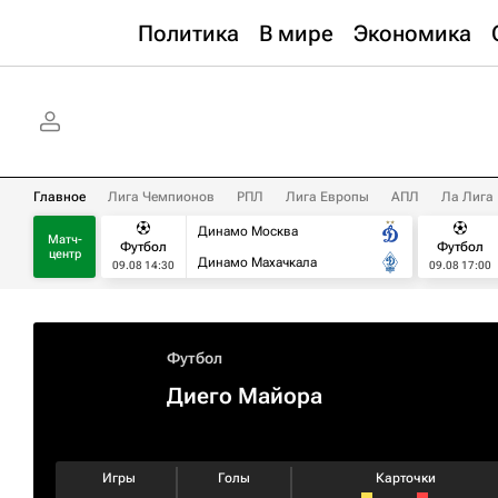
Политика
В мире
Экономика
Главное
Лига Чемпионов
РПЛ
Лига Европы
АПЛ
Ла Лига
Динамо Москва
Матч-
Футбол
Футбол
центр
Динамо Махачкала
09.08 14:30
09.08 17:00
Футбол
Диего Майора
Игры
Голы
Карточки