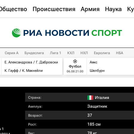
Общество
Происшествия
Армия
Наука
Ку
Серия А
Бундеслига
Лига 1
КХЛ
НХЛ
Евролига
НБА
Е. Александрова
Г. Дабровски
Аякс
Футбол
К. Гауфф
К. Макнейли
Шелбурн
06.08 21:00
Италия
Страна:
Защитник
Амплуа:
37
Возраст:
185 см
Рост:
а 1
78 кг
Вес: