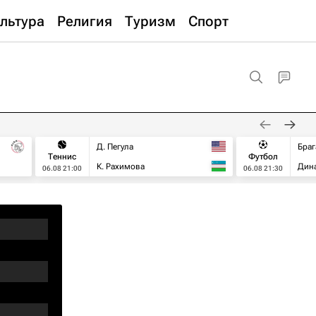
льтура
Религия
Туризм
Спорт
Д. Пегула
Браг
Теннис
Футбол
К. Рахимова
Дин
06.08 21:00
06.08 21:30