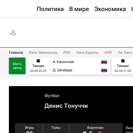
Политика
В мире
Экономика
Главное
Лига Чемпионов
РПЛ
Лига Европы
АПЛ
Ла Лига
А. Калинская
Матч-
Теннис
Теннис
центр
Д. Шнайдер
06.08 20:25
06.08 21:00
Футбол
Денис Тонуччи
Игры
Голы
Карточки
Лиг