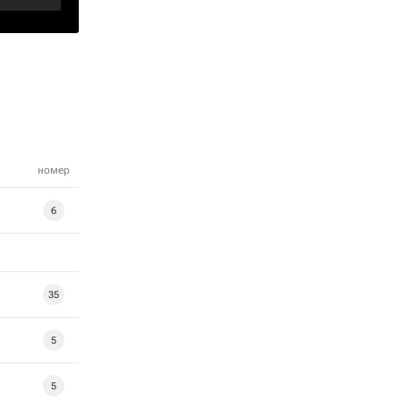
номер
6
35
5
5