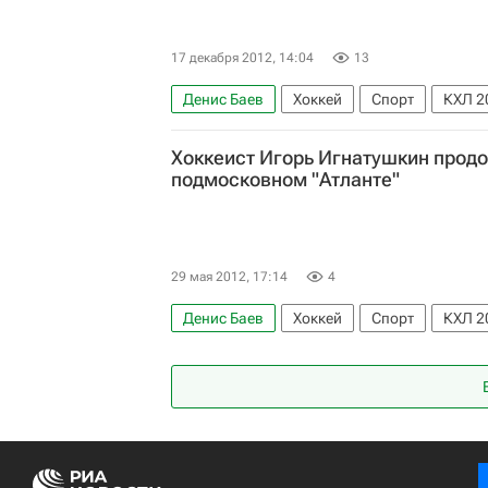
17 декабря 2012, 14:04
13
Денис Баев
Хоккей
Спорт
КХЛ 2
Хоккеист Игорь Игнатушкин продо
подмосковном "Атланте"
29 мая 2012, 17:14
4
Денис Баев
Хоккей
Спорт
КХЛ 2
Игорь Игнатушкин