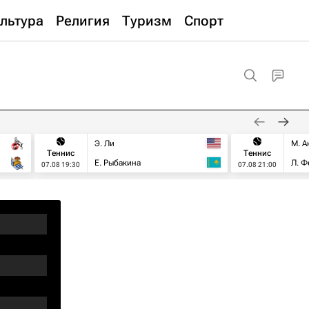
льтура
Религия
Туризм
Спорт
Э. Ли
М. А
Теннис
Теннис
Е. Рыбакина
Л. Ф
07.08 19:30
07.08 21:00