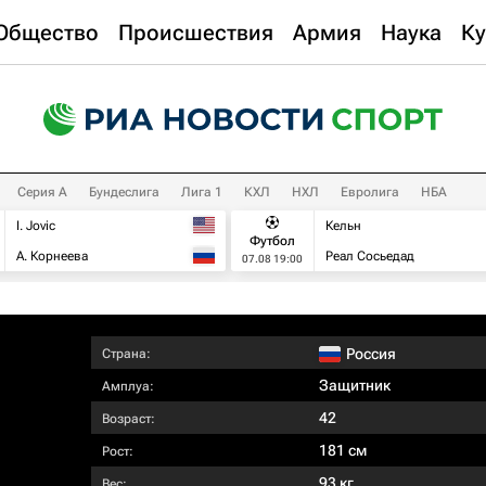
Общество
Происшествия
Армия
Наука
Ку
Серия А
Бундеслига
Лига 1
КХЛ
НХЛ
Евролига
НБА
I. Jovic
Кельн
Футбол
А. Корнеева
Реал Сосьедад
07.08 19:00
Россия
Страна:
Защитник
Амплуа:
42
Возраст:
181 см
Рост:
93 кг
Вес: