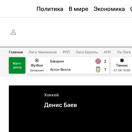
Политика
В мире
Экономика
Главное
Лига Чемпионов
РПЛ
Лига Европы
АПЛ
Ла Лига
2
Бавария
Матч-
Футбол
Теннис
центр
1
Астон Вилла
Завершен
07.08 18:00
Хоккей
Денис Баев