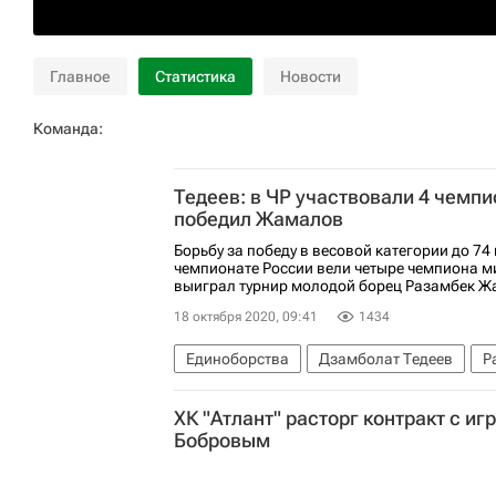
Главное
Статистика
Новости
Команда:
Тедеев: в ЧР участвовали 4 чемпи
победил Жамалов
Борьбу за победу в весовой категории до 7
чемпионате России вели четыре чемпиона ми
выиграл турнир молодой борец Разамбек Жа
18 октября 2020, 09:41
1434
Единоборства
Дзамболат Тедеев
Р
ХК "Атлант" расторг контракт с и
Бобровым