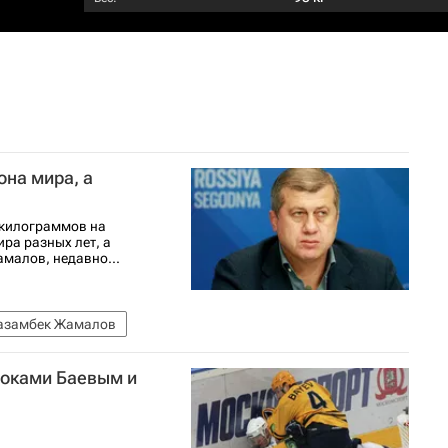
она мира, а
4 килограммов на
ра разных лет, а
малов, недавно...
азамбек Жамалов
гроками Баевым и