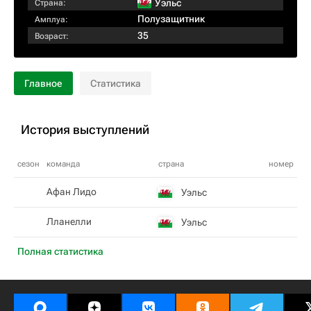
Уэльс
Страна:
Полузащитник
Амплуа:
35
Возраст:
Главное
Статистика
История выступлений
сезон
команда
страна
номер
Афан Лидо
Уэльс
Лланелли
Уэльс
Полная статистика