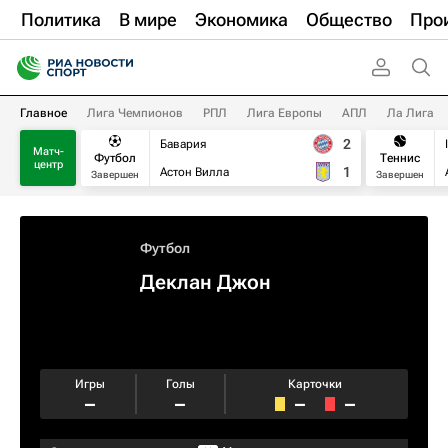
Политика
В мире
Экономика
Общество
Про
Главное
Лига Чемпионов
РПЛ
Лига Европы
АПЛ
Ла Лига
2
Бавария
Матч-
Футбол
Теннис
центр
1
Астон Вилла
Завершен
Завершен
Футбол
Деклан Джон
Игры
Голы
Карточки
–
–
–
–