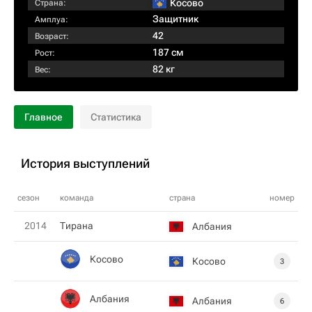
Косово
Страна:
Защитник
Амплуа:
42
Возраст:
187 см
Рост:
82 кг
Вес:
Главное
Статистика
История выступлений
сезон
команда
страна
номер
2014
Тирана
Албания
Косово
Косово
3
Албания
Албания
6