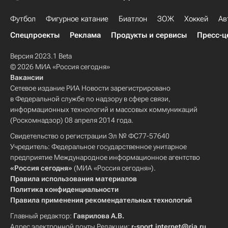
Футбол
Фигурное катание
Биатлон
ЗОЖ
Хоккей
Ав
Спецпроекты
Реклама
Продукты и сервисы
Пресс-ц
Версия 2023.1 Beta
© 2026 МИА «Россия сегодня»
Вакансии
Сетевое издание РИА Новости зарегистрировано
в Федеральной службе по надзору в сфере связи,
информационных технологий и массовых коммуникаций
(Роскомнадзор) 08 апреля 2014 года.
Свидетельство о регистрации Эл № ФС77-57640
Учредитель: Федеральное государственное унитарное
предприятие Международное информационное агентство
«Россия сегодня»
(МИА «Россия сегодня»).
Правила использования материалов
Политика конфиденциальности
Правила применения рекомендательных технологий
Главный редактор:
Гаврилова А.В.
Адрес электронной почты Редакции:
r-sport.internet@ria.ru