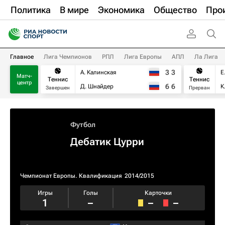
Политика
В мире
Экономика
Общество
Про
Главное
Лига Чемпионов
РПЛ
Лига Европы
АПЛ
Ла Лига
3
3
А. Калинская
Е
Матч-
Теннис
Теннис
центр
6
6
Д. Шнайдер
К
Завершен
Прерван
Футбол
Дебатик Цурри
Чемпионат Европы. Квалификация​
2014/2015
Игры
Голы
Карточки
1
–
–
–