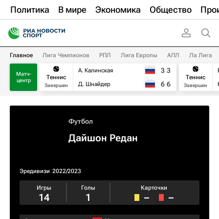
Политика
В мире
Экономика
Общество
Про
Главное
Лига Чемпионов
РПЛ
Лига Европы
АПЛ
Ла Лига
3
3
А. Калинская
Матч-
Теннис
Теннис
центр
6
6
Д. Шнайдер
Завершен
Завершен
Футбол
Дайшон Редан
Эредивизи
2022/2023
Игры
Голы
Карточки
14
1
–
–