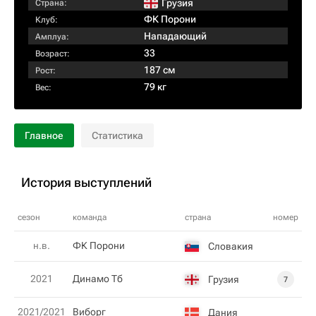
Грузия
Страна:
ФК Порони
Клуб:
Нападающий
Амплуа:
33
Возраст:
187 см
Рост:
79 кг
Вес:
Главное
Статистика
История выступлений
сезон
команда
страна
номер
н.в.
ФК Порони
Словакия
2021
Динамо Тб
Грузия
7
2021/2021
Виборг
Дания