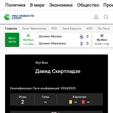
Политика
В мире
Экономика
Общество
Про
Главное
Лига Чемпионов
РПЛ
Лига Европы
АПЛ
Ла Лига
0
Динамо Москва
Матч-
Футбол
Футбол
центр
0
Динамо Махачкала
1-й тайм
09.08 17:00
Футбол
Давид Схиртладзе
Квалификация Лиги конференций
2024/2025
Игры
Голы
Карточки
2
–
–
–