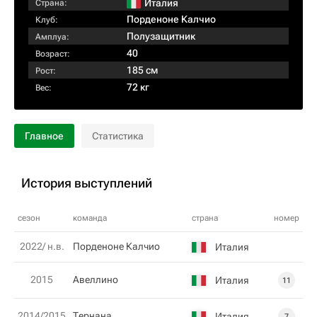
Италия
Страна:
Порденоне Калчио
Клуб:
Полузащитник
Амплуа:
40
Возраст:
185 см
Рост:
72 кг
Вес:
Главное
Статистика
История выступлений
сезон
команда
страна
номер
2022/ н.в.
Порденоне Калчио
Италия
2015
Авеллино
Италия
11
2014/2015
Тернана
Италия
7