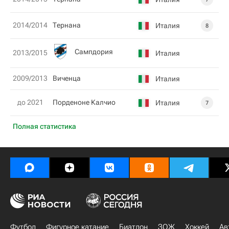
2014/2014
Тернана
Италия
8
Сампдория
2013/2015
Италия
2009/2013
Виченца
Италия
до 2021
Порденоне Калчио
Италия
7
Полная статистика
Футбол
Фигурное катание
Биатлон
ЗОЖ
Хоккей
Ав