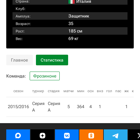
Италия
Страна:
Клуб:
Защитник
Амплуа:
35
Возраст:
185 см
Рост:
69 кг
Вес:
Главное
Статистика
Команда:
Фрозиноне
сезон
турнир
стадия
матчи
мин
осн
внз
гол
пас
жк
кк
Серия
Серия
2015/2016
5
364
4
1
1
А
А