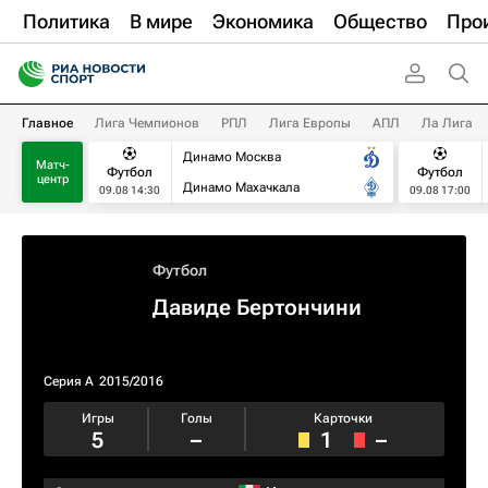
Политика
В мире
Экономика
Общество
Про
Главное
Лига Чемпионов
РПЛ
Лига Европы
АПЛ
Ла Лига
Динамо Москва
Матч-
Футбол
Футбол
центр
Динамо Махачкала
09.08 14:30
09.08 17:00
Футбол
Давиде Бертончини
Серия А
2015/2016
Игры
Голы
Карточки
5
–
1
–