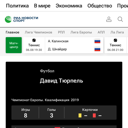
Политика
В мире
Экономика
Общество
Про
Главное
Лига Чемпионов
РПЛ
Лига Европы
АПЛ
Ла Лига
А. Калинская
Матч-
Теннис
Теннис
центр
Д. Шнайдер
06.08 19:30
06.08 21:00
Футбол
Давид Тюрпель
Чемпионат Европы. Квалификация​
2019
Игры
Голы
Карточки
8
3
–
–