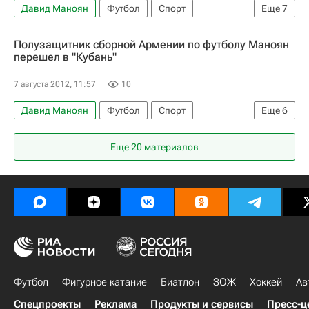
Давид Маноян
Футбол
Спорт
Еще
7
РПЛ 2026-2027 (Чемпионат России по футболу)
Полузащитник сборной Армении по футболу Маноян
Армения
Белоруссия
Роман Березовский
перешел в "Кубань"
Артур Саркисов
Маркос Пиццелли
7 августа 2012, 11:57
10
Юра Мовсисян
Давид Маноян
Футбол
Спорт
Еще
6
Мультимедийный спортивный пакет
Армения
Еще 20 материалов
Пюник (Ереван)
Кубань
Арас Озбилиз
Маркос Пиццелли
Футбол
Фигурное катание
Биатлон
ЗОЖ
Хоккей
Ав
Спецпроекты
Реклама
Продукты и сервисы
Пресс-ц