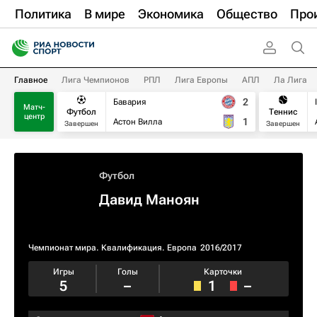
Политика
В мире
Экономика
Общество
Про
Главное
Лига Чемпионов
РПЛ
Лига Европы
АПЛ
Ла Лига
2
Бавария
Матч-
Футбол
Теннис
центр
1
Астон Вилла
Завершен
Завершен
Футбол
Давид Маноян
Чемпионат мира. Квалификация. Европа
2016/2017
Игры
Голы
Карточки
5
–
1
–