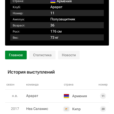
Армения
Страна:
Арарат
Клуб:
11
Номер:
Полузащитник
Амплуа:
36
Возраст:
176 см
Рост:
73 кг
Вес:
Главное
Статистика
Новости
История выступлений
сезон
команда
страна
номер
н.в.
Арарат
Армения
11
2017
Неа Саламис
Кипр
20