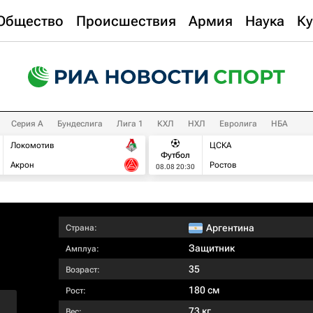
Общество
Происшествия
Армия
Наука
Ку
Серия А
Бундеслига
Лига 1
КХЛ
НХЛ
Евролига
НБА
Локомотив
ЦСКА
Футбол
Акрон
Ростов
08.08 20:30
Аргентина
Страна:
Защитник
Амплуа:
35
Возраст:
180 см
Рост:
73 кг
Вес: