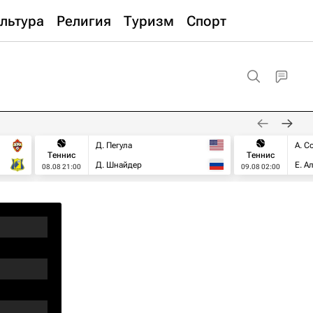
льтура
Религия
Туризм
Спорт
Д. Пегула
А. С
Теннис
Теннис
Д. Шнайдер
Е. А
08.08 21:00
09.08 02:00