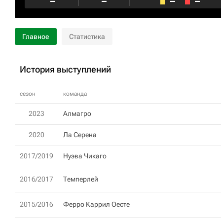
–
–
–
–
Главное
Статистика
История выступлений
сезон
команда
2023
Алмагро
2020
Ла Серена
2017/2019
Нуэва Чикаго
2016/2017
Темперлей
2015/2016
Ферро Kаррил Оесте