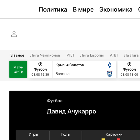
Политика
В мире
Экономика
Главное
Лига Чемпионов
РПЛ
Лига Европы
АПЛ
Ла Лига
Крылья Советов
Матч-
Футбол
Футбол
центр
Балтика
08.08 15:30
08.08 18:00
Футбол
Давид Ачукарро
Игры
Голы
Карточки