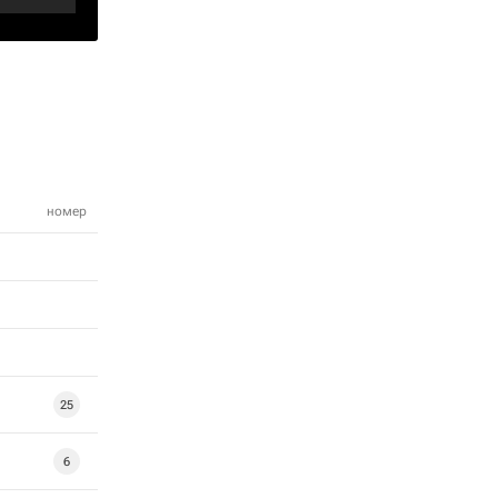
номер
25
6