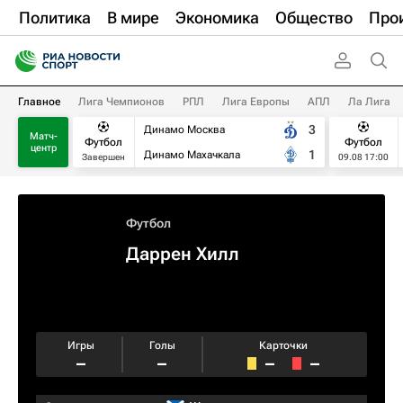
Политика
В мире
Экономика
Общество
Про
Главное
Лига Чемпионов
РПЛ
Лига Европы
АПЛ
Ла Лига
3
Динамо Москва
Матч-
Футбол
Футбол
центр
1
Динамо Махачкала
Завершен
09.08 17:00
Футбол
Даррен Хилл
Игры
Голы
Карточки
–
–
–
–