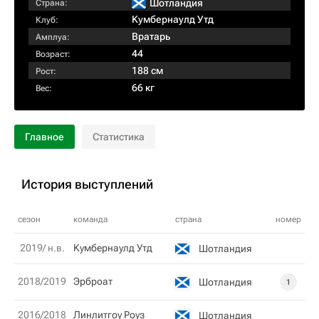
Шотландия
Страна:
Kумбернаулд Утд
Клуб:
Вратарь
Амплуа:
44
Возраст:
188 см
Рост:
66 кг
Вес:
Главное
Статистика
История выступлений
сезон
команда
страна
номер
2019/ н.в.
Kумбернаулд Утд
Шотландия
2018/2019
Эрброат
Шотландия
1
2016/2018
Линлитгоу Роуз
Шотландия