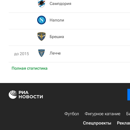
Сампдория
Наполи
Брешиа
Лечче
до 2015
Полная статистика
Футбол
Фигурное катание
Б
Спецпроекты
Рекла