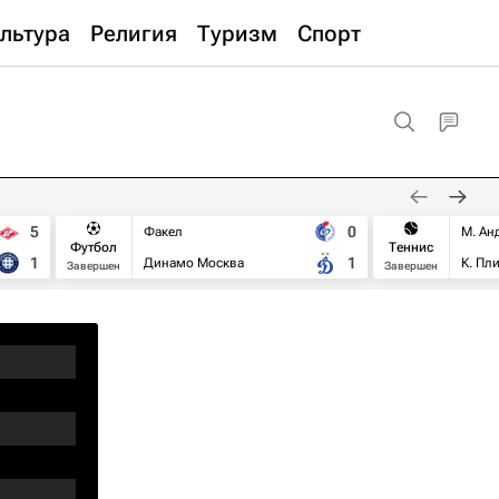
льтура
Религия
Туризм
Спорт
5
0
Факел
М. Ан
Футбол
Теннис
1
1
Динамо Москва
К. Пл
Завершен
Завершен