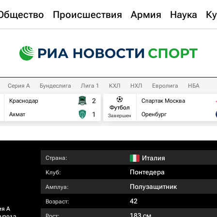
Общество
Происшествия
Армия
Наука
Ку
Серия А
Бундеслига
Лига 1
КХЛ
НХЛ
Евролига
НБА
2
Краснодар
Спартак Москва
Футбол
1
Ахмат
Оренбург
Завершен
Италия
Страна:
Понтедера
Клуб:
Полузащитник
Амплуа:
42
Возраст:
ия А
183 см
Рост: