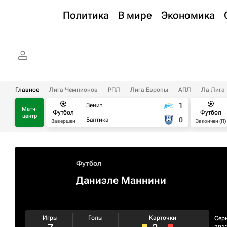
Политика
В мире
Экономика
Главное
Лига Чемпионов
РПЛ
Лига Европы
АПЛ
Ла Лига
1
Зенит
Матч-
Футбол
Футбол
центр
0
Балтика
Завершен
Закончен (П)
Футбол
Даниэле Маннини
Игры
Голы
Карточки
Сер