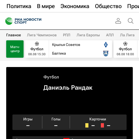
Политика
В мире
Экономика
Общество
Про
Главное
Лига Чемпионов
РПЛ
Лига Европы
АПЛ
Ла Лига
Крылья Советов
Матч-
Футбол
Футбол
центр
Балтика
08.08 15:30
08.08 18:00
Футбол
Даниэль Рандак
Игры
Голы
Карточки
–
–
–
–