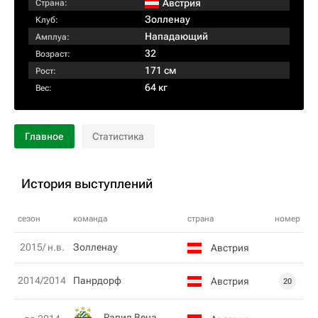
Австрия
Страна:
Золленау
Клуб:
Нападающий
Амплуа:
32
Возраст:
171 см
Рост:
64 кг
Вес:
Главное
Статистика
История выступлений
сезон
команда
страна
номер
2015/ н.в.
Золленау
Австрия
2014/2014
Панрдорф
Австрия
20
Рапид Вена