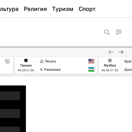
льтура
Религия
Туризм
Спорт
Д. Пегула
Браг
Теннис
Футбол
К. Рахимова
Дин
06.08 21:00
06.08 21:30