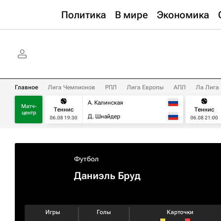
Политика
В мире
Экономика
Главное
Лига Чемпионов
РПЛ
Лига Европы
АПЛ
Ла Лига
А. Калинская
Матч-
Теннис
Теннис
центр
Д. Шнайдер
06.08 19:30
06.08 21:00
Футбол
Даниэль Бруд
Игры
Голы
Карточки