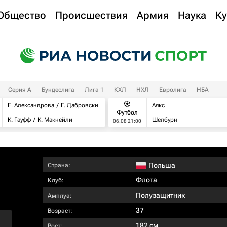
Общество
Происшествия
Армия
Наука
Ку
Серия А
Бундеслига
Лига 1
КХЛ
НХЛ
Евролига
НБА
Е. Александрова
Г. Дабровски
Аякс
Футбол
К. Гауфф
К. Макнейли
Шелбурн
06.08 21:00
Польша
Страна:
Флота
Клуб:
Полузащитник
Амплуа:
37
Возраст:
182 см
Рост: