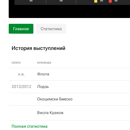
–
–
–
–
Главное
Статистика
История выступлений
сезон
команда
н.в.
Флота
2012/2012
Лодзь
Окоцимски Бжеско
Висла Краков
Полная статистика