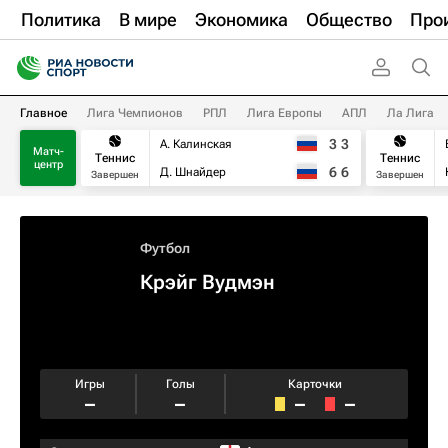
Политика
В мире
Экономика
Общество
Про
Главное
Лига Чемпионов
РПЛ
Лига Европы
АПЛ
Ла Лига
3
3
А. Калинская
Матч-
Теннис
Теннис
центр
6
6
Д. Шнайдер
Завершен
Завершен
Футбол
Крэйг Вудмэн
Игры
Голы
Карточки
–
–
–
–