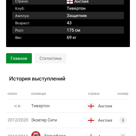
Англия
Страна:
Тивертон
Клуб:
Защитник
Амплуа:
43
Возраст:
175 см
Рост:
69 кг
Вес:
Главное
Статистика
История выступлений
сезон
команда
страна
номер
н.в.
Тивертон
Англия
2012/2020
Экзетер Сити
Англия
3
Брентфорд