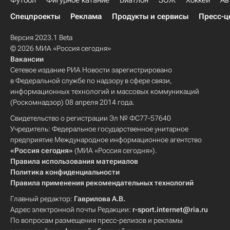
Футбол
Фигурное катание
Биатлон
ЗОЖ
Хоккей
Ав
Спецпроекты
Реклама
Продукты и сервисы
Пресс-ц
Версия 2023.1 Beta
© 2026 МИА «Россия сегодня»
Вакансии
Сетевое издание РИА Новости зарегистрировано
в Федеральной службе по надзору в сфере связи,
информационных технологий и массовых коммуникаций
(Роскомнадзор) 08 апреля 2014 года.
Свидетельство о регистрации Эл № ФС77-57640
Учредитель: Федеральное государственное унитарное
предприятие Международное информационное агентство
«Россия сегодня»
(МИА «Россия сегодня»).
Правила использования материалов
Политика конфиденциальности
Правила применения рекомендательных технологий
Главный редактор:
Гаврилова А.В.
Адрес электронной почты Редакции:
r-sport.internet@ria.ru
По вопросам размещения пресс-релизов и рекламы