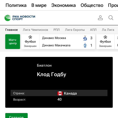
Политика
В мире
Экономика
Общество
Про
Главное
Лига Чемпионов
РПЛ
Лига Европы
АПЛ
Ла Лига
3
Динамо Москва
Матч-
Футбол
Футбол
центр
1
Динамо Махачкала
Завершен
Завершен
Биатлон
Клод Годбу
Канада
Страна:
40
Возраст:
Главное