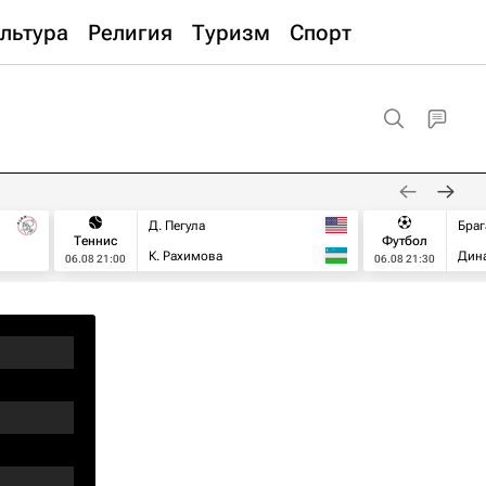
льтура
Религия
Туризм
Спорт
Д. Пегула
Браг
Теннис
Футбол
К. Рахимова
Дин
06.08 21:00
06.08 21:30