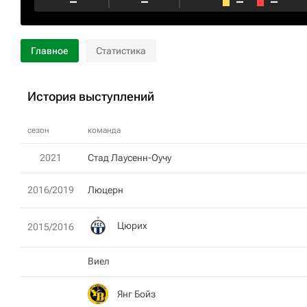
–
–
–
–
Главное
Статистика
История выступлений
сезон
команда
2021
Стад Лаусенн-Оучу
2016/2019
Люцерн
Цюрих
2015/2016
Виел
Янг Бойз