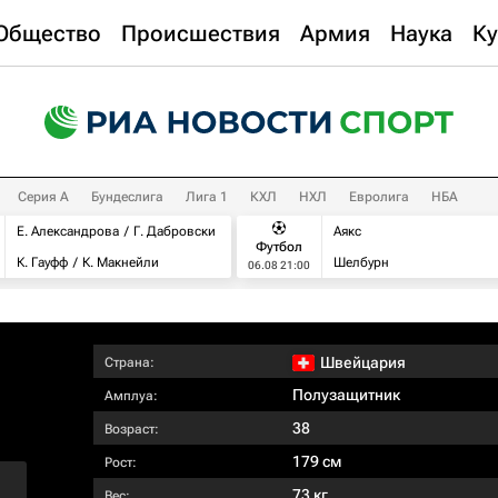
Общество
Происшествия
Армия
Наука
Ку
Серия А
Бундеслига
Лига 1
КХЛ
НХЛ
Евролига
НБА
Е. Александрова
Г. Дабровски
Аякс
Футбол
К. Гауфф
К. Макнейли
Шелбурн
06.08 21:00
Швейцария
Страна:
Полузащитник
Амплуа:
38
Возраст:
179 см
Рост:
73 кг
Вес: