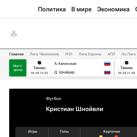
Политика
В мире
Экономика
Главное
Лига Чемпионов
РПЛ
Лига Европы
АПЛ
Ла Лига
А. Калинская
Матч-
Теннис
Теннис
центр
Д. Шнайдер
06.08 19:30
06.08 21:00
Футбол
Кристиан Шнойвли
Игры
Голы
Карточки