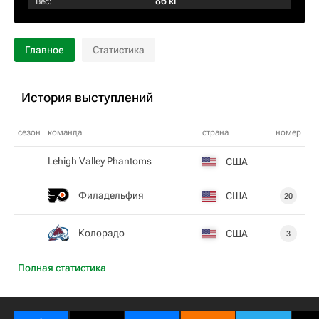
86 кг
Вес:
Главное
Статистика
История выступлений
сезон
команда
страна
номер
Lehigh Valley Phantoms
США
Филадельфия
США
20
Колорадо
США
3
Полная статистика