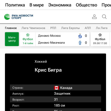
Политика
В мире
Экономика
Общество
Про
Главное
Лига Чемпионов
РПЛ
Лига Европы
АПЛ
Ла Лига
0
Динамо Москва
Матч-
Футбол
Футбол
центр
0
Динамо Махачкала
1-й тайм
09.08 17:00
Хоккей
Крис Бигра
Канада
Страна:
Защитник
Амплуа:
31
Возраст:
185 см
Рост: