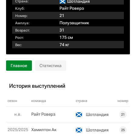
Шотландия
Страна:
Райт Роверз
Клуб:
21
Номер:
Полузащитник
Амплуа:
31
Возраст:
175 см
Рост:
74 кг
Вес:
Главное
Статистика
История выступлений
сезон
команда
страна
номер
н.в.
Райт Роверз
Шотландия
21
2025/2025
Хамилтон Ак
Шотландия
25