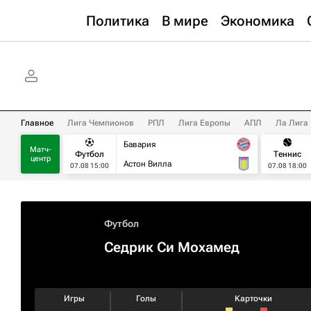
Политика
В мире
Экономика
Главное
Лига Чемпионов
РПЛ
Лига Европы
АПЛ
Ла Лига
Бавария
Матч-
Футбол
Теннис
центр
Астон Вилла
07.08 15:00
07.08 18:00
Футбол
Седрик Си Мохамед
Игры
Голы
Карточки