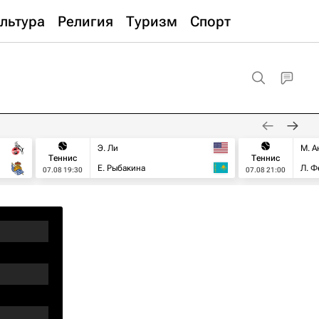
льтура
Религия
Туризм
Спорт
Э. Ли
М. А
Теннис
Теннис
Е. Рыбакина
Л. Ф
07.08 19:30
07.08 21:00