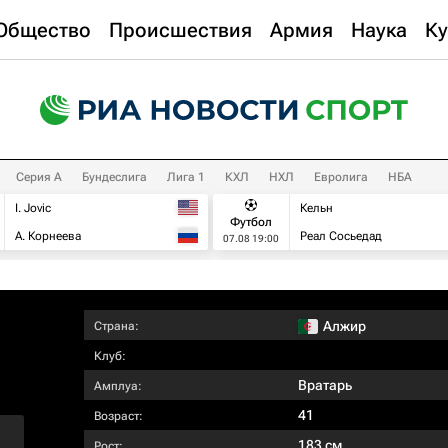
Общество
Происшествия
Армия
Наука
Ку
Серия А
Бундеслига
Лига 1
КХЛ
НХЛ
Евролига
НБА
I. Jovic
Кельн
Футбол
А. Корнеева
Реал Сосьедад
07.08 19:00
Алжир
Страна:
Клуб:
Вратарь
Амплуа:
41
Возраст:
183 см
Рост: