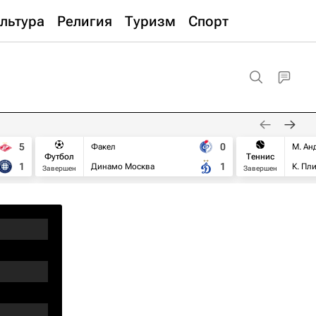
льтура
Религия
Туризм
Спорт
5
0
Факел
М. Ан
Футбол
Теннис
1
1
Динамо Москва
К. Пл
Завершен
Завершен