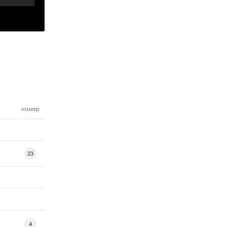
номер
23
4