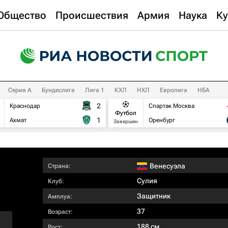
Общество
Происшествия
Армия
Наука
Ку
Серия А
Бундеслига
Лига 1
КХЛ
НХЛ
Евролига
НБА
2
Краснодар
Спартак Москва
Футбол
1
Ахмат
Оренбург
Завершен
Венесуэла
Страна:
Сулия
Клуб:
Защитник
Амплуа:
37
Возраст:
188 см
Рост: