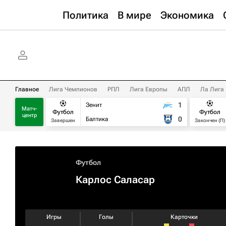
Политика
В мире
Экономика
Главное
Лига Чемпионов
РПЛ
Лига Европы
АПЛ
Ла Лига
1
Зенит
Матч-
Футбол
Футбол
центр
0
Балтика
Завершен
Закончен (П)
Футбол
Карлос Саласар
Игры
Голы
Карточки