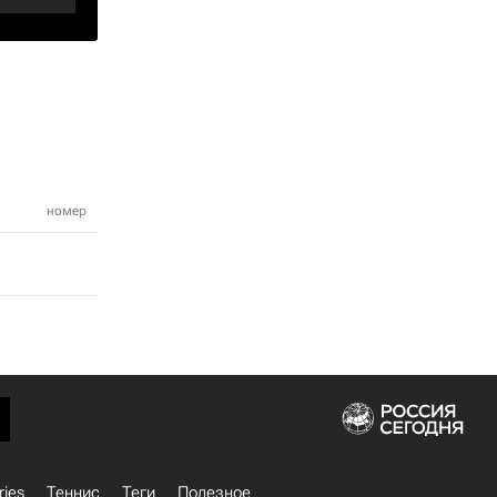
номер
ries
Теннис
Теги
Полезное