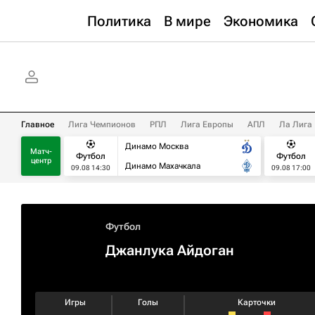
Политика
В мире
Экономика
Главное
Лига Чемпионов
РПЛ
Лига Европы
АПЛ
Ла Лига
Динамо Москва
Матч-
Футбол
Футбол
центр
Динамо Махачкала
09.08 14:30
09.08 17:00
Футбол
Джанлука Айдоган
Игры
Голы
Карточки