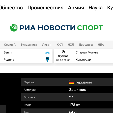
Общество
Происшествия
Армия
Наука
Ку
Серия А
Бундеслига
Лига 1
КХЛ
НХЛ
Евролига
НБА
Зенит
Спартак Москва
Футбол
Родина
Краснодар
09.08 20:00
Германия
Страна:
Защитник
Амплуа:
27
Возраст:
178 см
Рост:
64 кг
Вес: