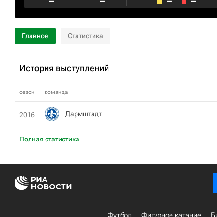
–
–
–
–
Главное
Статистика
История выступлений
сезон
команда
Дармштадт
2016
Полная статистика
Футбол
Фигурное катание
Б