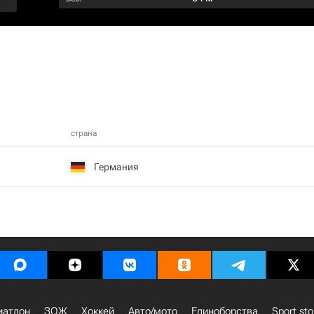
страна
Германия
иатлон
ЗОЖ
Хоккей
Авто/мото
Единоборства
Sport sto