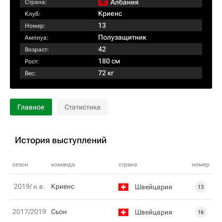
Албания
Страна:
Криенс
Клуб:
13
Номер:
Полузащитник
Амплуа:
42
Возраст:
180 см
Рост:
72 кг
Вес:
Главное
Статистика
История выступлений
сезон
команда
страна
номер
2019/ н.в.
Криенс
Швейцария
13
2017/2019
Сьон
Швейцария
16