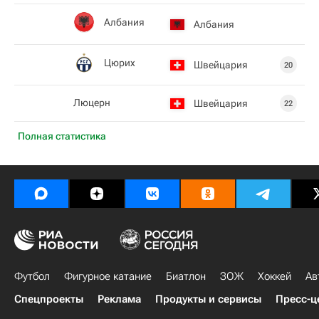
Албания
Албания
Цюрих
Швейцария
20
Люцерн
Швейцария
22
Полная статистика
Футбол
Фигурное катание
Биатлон
ЗОЖ
Хоккей
Ав
Спецпроекты
Реклама
Продукты и сервисы
Пресс-ц