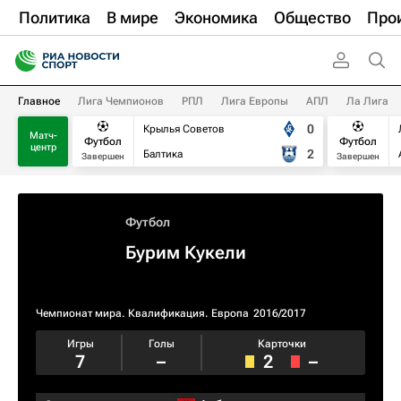
Политика
В мире
Экономика
Общество
Про
Главное
Лига Чемпионов
РПЛ
Лига Европы
АПЛ
Ла Лига
0
Крылья Советов
Матч-
Футбол
Футбол
центр
2
Балтика
Завершен
Завершен
Футбол
Бурим Кукели
Чемпионат мира. Квалификация. Европа
2016/2017
Игры
Голы
Карточки
7
–
2
–