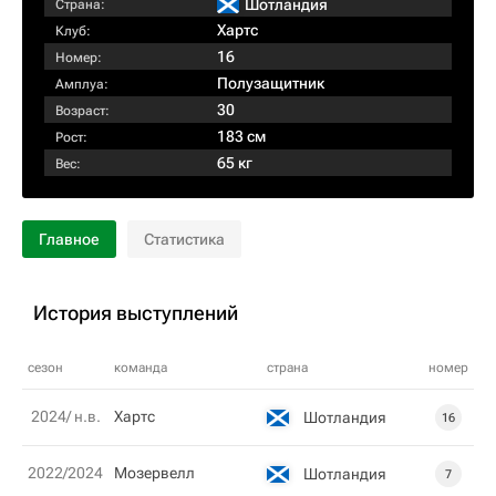
Шотландия
Страна:
Хартс
Клуб:
16
Номер:
Полузащитник
Амплуа:
30
Возраст:
183 см
Рост:
65 кг
Вес:
Главное
Статистика
История выступлений
сезон
команда
страна
номер
2024/ н.в.
Хартс
Шотландия
16
2022/2024
Мозервелл
Шотландия
7