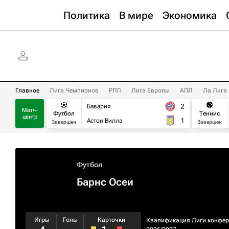
Политика
В мире
Экономика
Главное
Лига Чемпионов
РПЛ
Лига Европы
АПЛ
Ла Лига
2
Бавария
Матч-
Футбол
Теннис
центр
1
Астон Вилла
Завершен
Завершен
Футбол
Барнс Осеи
Игры
Голы
Карточки
Квалификация Лиги конфе