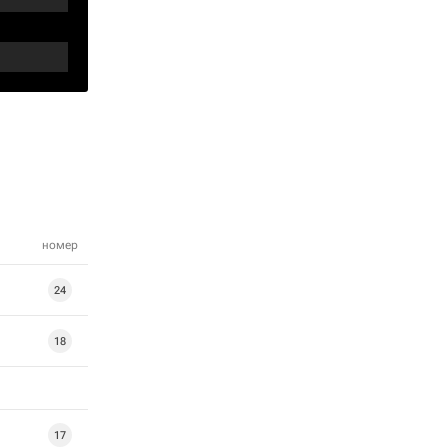
номер
24
18
17