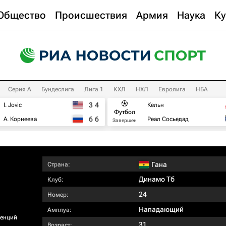
Общество
Происшествия
Армия
Наука
Ку
Серия А
Бундеслига
Лига 1
КХЛ
НХЛ
Евролига
НБА
3
4
I. Jovic
Кельн
Футбол
6
6
А. Корнеева
Реал Сосьедад
Завершен
Гана
Страна:
Динамо Тб
Клуб:
24
Номер:
Нападающий
Амплуа:
ренций
31
Возраст: