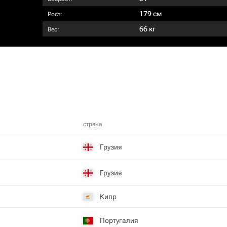
179 см
Рост:
66 кг
Вес:
страна
Грузия
Грузия
Кипр
Португалия