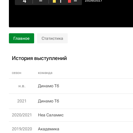
4
–
1
–
2026/2027
Главное
Статистика
История выступлений
сезон
команда
н.в.
Динамо Тб
2021
Динамо Тб
2020/2021
Неа Саламис
2019/2020
Академика