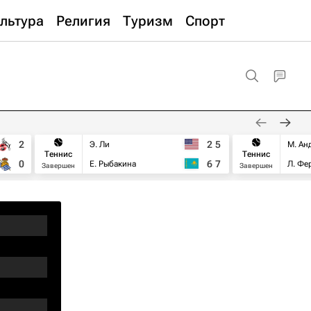
льтура
Религия
Туризм
Спорт
2
2
5
Э. Ли
М. Ан
Теннис
Теннис
0
6
7
Е. Рыбакина
Л. Фе
Завершен
Завершен